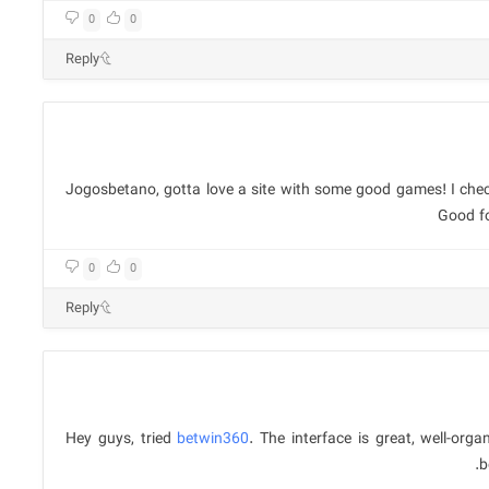
0
0
Reply
Jogosbetano, gotta love a site with some good games! I checke
Good fo
0
0
Reply
Hey guys, tried
betwin360
. The interface is great, well-or
b