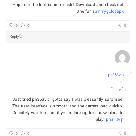
Hopefully the luck is on my side! Download and check out
.
the fun
rummygoldsapk
0
0
0
Reply
ph363vip
|
|
Just tried ph363vip, gotta say I was pleasantly surprised.
The user interface is smooth and the games load quickly.
Definitely worth a shot if you’re looking for a new place to
play!
ph363vip
0
0
0