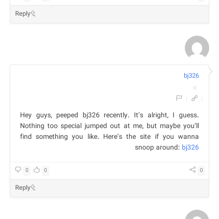
Reply
bj326
|
|
Hey guys, peeped bj326 recently. It’s alright, I guess.
Nothing too special jumped out at me, but maybe you’ll
find something you like. Here’s the site if you wanna
snoop around:
bj326
0
0
0
Reply