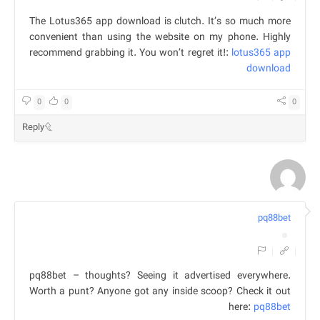
The Lotus365 app download is clutch. It’s so much more
convenient than using the website on my phone. Highly
recommend grabbing it. You won’t regret it!:
lotus365 app
download
0
0
0
Reply
pq88bet
|
|
pq88bet – thoughts? Seeing it advertised everywhere.
Worth a punt? Anyone got any inside scoop? Check it out
here:
pq88bet