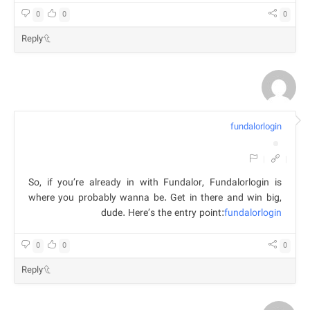
0
0
0
Reply
fundalorlogin
|
|
So, if you’re already in with Fundalor, Fundalorlogin is
where you probably wanna be. Get in there and win big,
dude. Here’s the entry point:
fundalorlogin
0
0
0
Reply