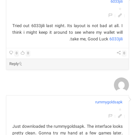
6033jili
|
|
Tried out 6033jili last night. Its layout is not bad at all. I
think i might keep it around to see where my wallet will
.
take me, Good Luck
6033jili
0
0
0
Reply
rummygoldsapk
|
|
Just downloaded the rummygoldsapk. The interface looks
pretty clean. Gonna try my hand at a few games later.