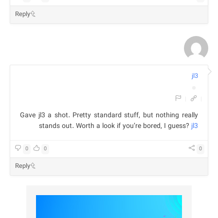
Reply
jl3
|
|
Gave jl3 a shot. Pretty standard stuff, but nothing really
stands out. Worth a look if you’re bored, I guess?
jl3
0
0
0
Reply