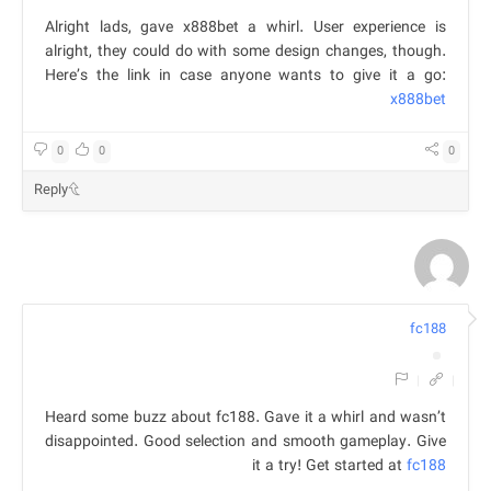
Alright lads, gave x888bet a whirl. User experience is
alright, they could do with some design changes, though.
Here’s the link in case anyone wants to give it a go:
x888bet
0
0
0
Reply
fc188
|
|
Heard some buzz about fc188. Gave it a whirl and wasn’t
disappointed. Good selection and smooth gameplay. Give
it a try! Get started at
fc188