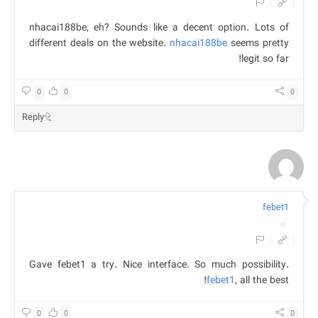
|
|
nhacai188be, eh? Sounds like a decent option. Lots of
different deals on the website.
nhacai188be
seems pretty
legit so far!
0
0
0
Reply
febet1
|
|
Gave febet1 a try. Nice interface. So much possibility.
febet1
, all the best!
0
0
0