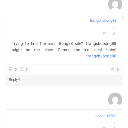
trangchubong88
|
|
Trying to find the main Bong88 site? Trangchubong88
might be the place. Gimme the real deal, baby!
trangchubong88
0
0
0
Reply
nhacai188be