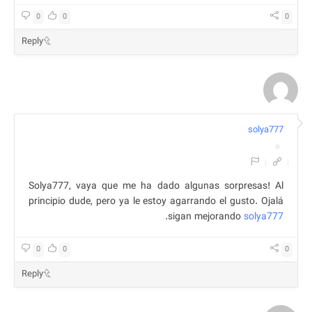
0
0
0
Reply
solya777
|
|
Solya777, vaya que me ha dado algunas sorpresas! Al
principio dude, pero ya le estoy agarrando el gusto. Ojalá
.
sigan mejorando
solya777
0
0
0
Reply