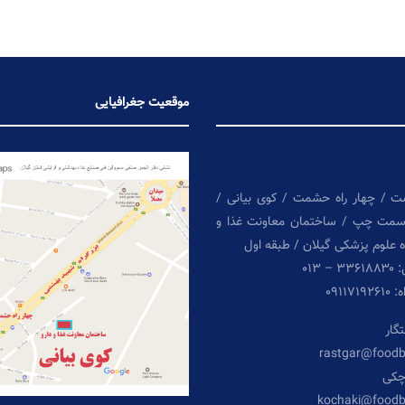
موقعیت جغرافیایی
ت / چهار راه حشمت / کوی بیانی /
سمت چپ / ساختمان معاونت غذا و
ه علوم پزشکی گیلان / طبقه اول
 ۰۱۳
۰۹۱۱
گار
rastgar@food
چکی
kochaki@food