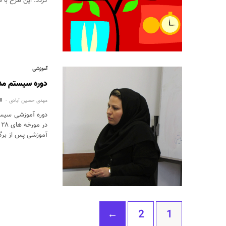
گردد. این طرح با 
آموزشی
دوره سیستم مدیریت یکپا
مهدی حسین آبادی
آموزشی پس از برگز
‫←
2
1