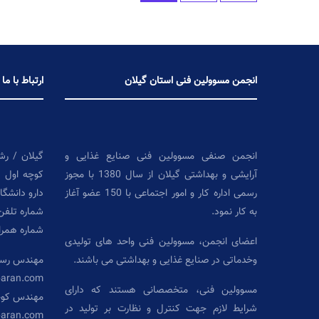
انجمن مسوولین فنی استان گیلان
ارتباط با ما
انجمن صنفی مسوولین فنی صنایع غذایی و
گیلان / رش
آرایشی و بهداشتی گیلان از سال 1380 با مجوز
کوچه اول 
رسمی اداره کار و امور اجتماعی با 150 عضو آغاز
دارو دانشگا
به کار نمود.
شماره تلفن: ۳۳۶۱۸۸۳۰ –
شماره همراه: ۷۱۹۲۶۱۰
اعضای انجمن، مسوولین فنی واحد های تولیدی
وخدماتی در صنایع غذایی و بهداشتی می باشند.
مهندس رست
baran.com
مسوولین فنی، متخصصانی هستند که دارای
مهندس کو
شرایط لازم جهت کنترل و نظارت بر تولید در
baran.com