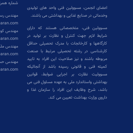
شماره همراه: ۷۱۹۲۶۱۰
اعضای انجمن، مسوولین فنی واحد های تولیدی
وخدماتی در صنایع غذایی و بهداشتی می باشند.
مهندس رست
baran.com
مسوولین فنی، متخصصانی هستند که دارای
مهندس کو
شرایط لازم جهت کنترل و نظارت بر تولید در
baran.com
کارگاهها و کارخانجات با مدرک تحصیلی حداقل
مهندس ملک
کارشناسی در رشته تحصیلی مرتبط با صنعت
aran.com
مربوطه باشند و نیز صلاحیت این افراد به تایید
مهندس حسی
کمیته فنی و قانونی رسیده باشد از آنجائیکه
baran.com
مسوولیت نظارت بر اجرایی ضوابط، قوانین
بهداشتی واستاندارد ملی به عهده مسئول فنی می
باشد، شرح وظایف این افراد را سازمان غذا و
داروی وزارت بهداشت تعیین می کند.