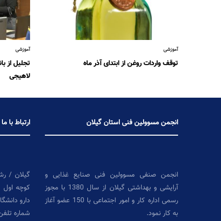
آموزشی
آموزشی
توقف واردات روغن از ابتدای آذر ماه
تجلیل از با
لاهیجی
انجمن مسوولین فنی استان گیلان
ارتباط با ما
انجمن صنفی مسوولین فنی صنایع غذایی و
گیلان / رش
آرایشی و بهداشتی گیلان از سال 1380 با مجوز
کوچه اول 
رسمی اداره کار و امور اجتماعی با 150 عضو آغاز
دارو دانشگا
به کار نمود.
شماره تلفن: ۳۳۶۱۸۸۳۰ –