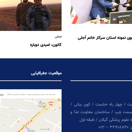
صنفی
نوی نمونه استان سرکار خانم آجلی
کانون، امیدی دوباره
موقعیت جغرافیایی
ت / چهار راه حشمت / کوی بیانی /
سمت چپ / ساختمان معاونت غذا و
ه علوم پزشکی گیلان / طبقه اول
 ۰۱۳