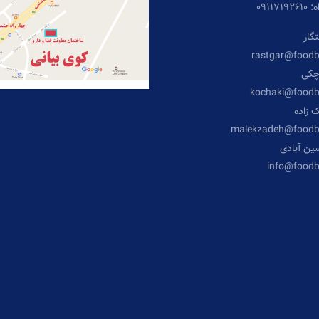
۰۹۱۱
گار
rastgar@food
چکی
kochaki@food
 زاده
malekzadeh@foodb
ن آبادی
info@food