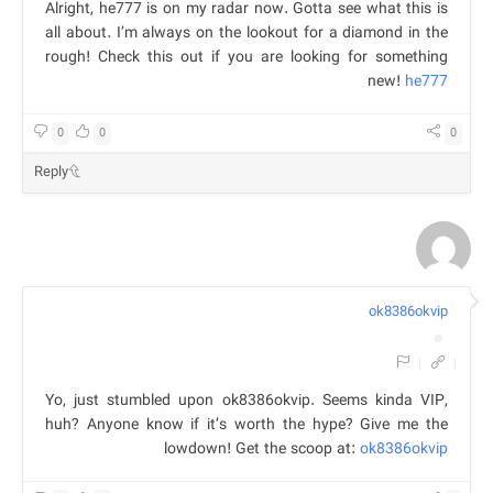
Alright, he777 is on my radar now. Gotta see what this is
all about. I’m always on the lookout for a diamond in the
rough! Check this out if you are looking for something
new!
he777
0
0
0
Reply
ok8386okvip
|
|
Yo, just stumbled upon ok8386okvip. Seems kinda VIP,
huh? Anyone know if it’s worth the hype? Give me the
lowdown! Get the scoop at:
ok8386okvip