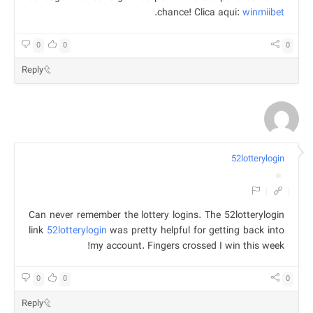
.
chance! Clica aqui:
winmiibet
0
0
0
Reply
52lotterylogin
|
|
Can never remember the lottery logins. The 52lotterylogin
link
52lotterylogin
was pretty helpful for getting back into
my account. Fingers crossed I win this week!
0
0
0
Reply