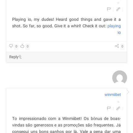
|
|
Playing io, my dudes! Heard good things and gave it a
shot. So far, so good. Give it a whirl! Check it out:
playing
io
0
0
0
Reply
winmiibet
|
|
To impressionado com a Winmiibet! Os bônus de boas-
vindas são generosos e as promoções são frequentes. Já
consegui uns bons ganhos por lá. Vale a pena dar uma