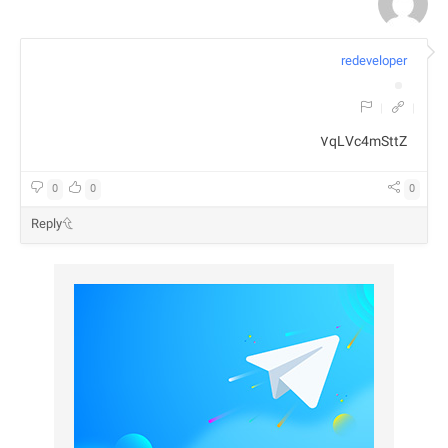
redeveloper
|
|
۷qLVc4mSttZ
0
0
0
Reply