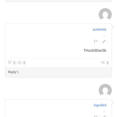
austerely
|
|
THzz6S0sn5b
0
0
0
Reply
logrolled