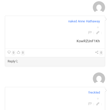
naked Anne Hathaway
|
|
KowRZUnF1Kh
0
0
0
Reply
freckled
|
|