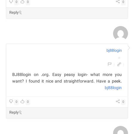
0
0
0
Reply
bj88login
|
|
BJ88login on .org. Easy peasy login- what more you
want? I found it nice and straightforward. Have a peek.
bj88login
0
0
0
Reply