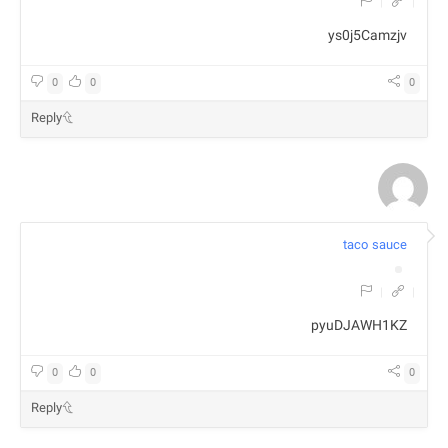
|
|
ys0j5Camzjv
0
0
0
Reply
taco sauce
|
|
pyuDJAWH1KZ
0
0
0
Reply