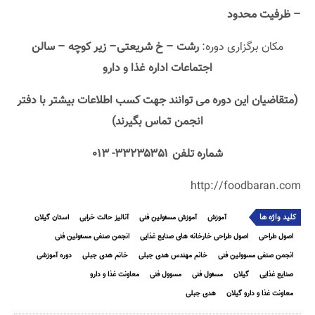
– ظرفیت محدود
مکان برگزاری دوره:
رشت – خ شریعتی– زیر کوچه – سالن
اجتماعات اداره غذا و دارو
(متقاضیان این دوره می توانند جهت کسب اطلاعات بیشتر با دفتر
انجمن تماس بگیرند)
شماره تلفن ۳۳۲۳۵۳۵۱- ۰۱۳
http://foodbaran.com
کلید واژه ها
آموزش
آموزش مسئولین فنی
آنالیز حالت خرابی
استان گیلان
اصول طراحی
اصول طراحی خارخانه های صنایع غذایی
انجمن صنفی مسئولین فنی
انجمن صنفی مسوولین فنی
خانم مهندس هدی جبلی
خانم هدی جبلی
دوره آموزشی
صنایع غذایی
گیلان
مسئول فنی
مسوول فنی
معاونت غذا و دارو
معاونت غذا و دارو گیلان
هدی جبلی