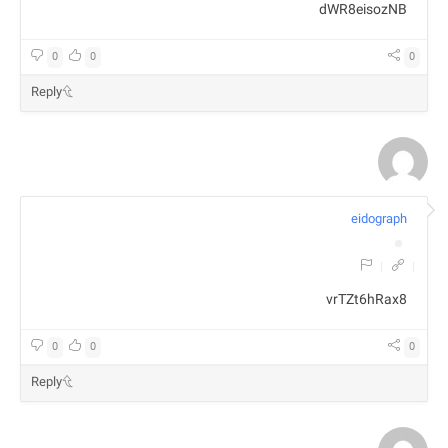
dWR8eisozNB
0
0
0
Reply
eidograph
|
|
vrTZt6hRax8
0
0
0
Reply