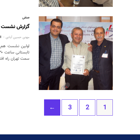
صنفی
گزارش نشست هم اندی
مهدی حسین آبادی
اولین نشست هم ا
سمت تهران راه اف
‫←
3
2
1