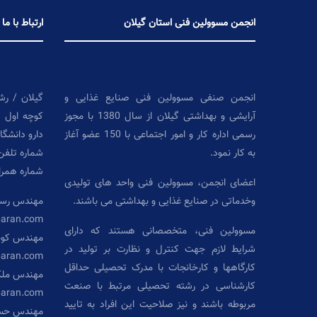
انجمن مسوولین فنی استان گیلان
ارتباط با ما
انجمن صنفی مسوولین فنی صنایع غذایی و
گیلان / رش
آرایشی و بهداشتی گیلان از سال 1380 با مجوز
کوچه اول 
رسمی اداره کار و امور اجتماعی با 150 عضو آغاز
دارو دانشگا
به کار نمود.
شماره تلفن: ۳۳۶۱۸۸۳۰ –
شماره همراه: ۷۱۹۲۶۱۰
اعضای انجمن، مسوولین فنی واحد های تولیدی
وخدماتی در صنایع غذایی و بهداشتی می باشند.
مهندس رست
baran.com
مسوولین فنی، متخصصانی هستند که دارای
مهندس کو
شرایط لازم جهت کنترل و نظارت بر تولید در
baran.com
کارگاهها و کارخانجات با مدرک تحصیلی حداقل
مهندس ملک
کارشناسی در رشته تحصیلی مرتبط با صنعت
aran.com
مربوطه باشند و نیز صلاحیت این افراد به تایید
مهندس حسی