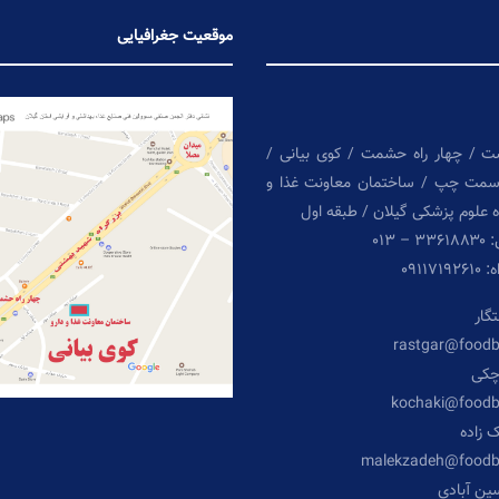
موقعیت جغرافیایی
ت / چهار راه حشمت / کوی بیانی /
سمت چپ / ساختمان معاونت غذا و
ه علوم پزشکی گیلان / طبقه اول
 ۰۱۳
۰۹۱۱
گار
rastgar@food
چکی
kochaki@food
 زاده
malekzadeh@foodb
ن آبادی